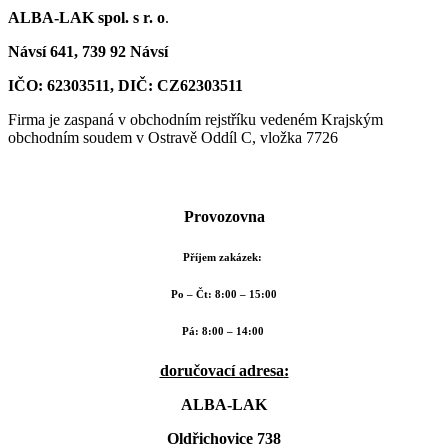
ALBA-LAK
spol. s r. o
.
Návsí 641
,
739 92 Návsí
IČO: 62303511
, DIČ: CZ62303511
Firma je zaspaná v obchodním rejstříku vedeném Krajským
obchodním soudem v Ostravě Oddíl C, vložka 7726
Provozovna
Příjem zakázek:
Po – Čt: 8:00 – 15:00
Pá: 8:00 – 14:00
doručovací adresa
:
ALBA-LAK
Oldřichovice 738