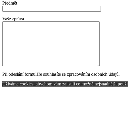
Předmět
Vaše zpráva
Při odeslání formuláře souhlasíte se zpracováním osobních údajů.
Užíváme cookies, abychom vám zajistili co možná nejsnadnější použití